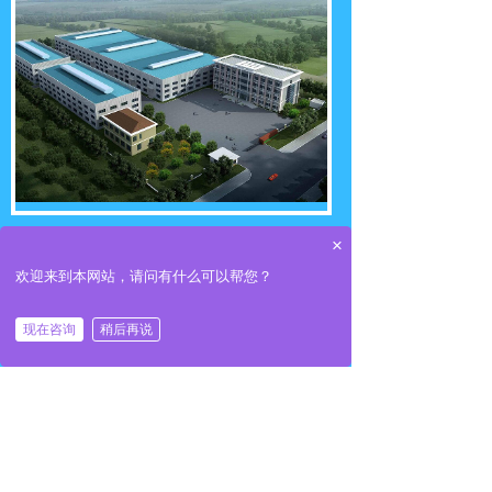
×
上海鼎曦自动化科技有限公司，坐落于中国
欢迎来到本网站，请问有什么可以帮您？
上海嘉定区，是一家集研发、销售和系统集成为
一体的高新技术实业型企业，拥有政府创新基金
补助。本公司专注于绝对值编码器及编码器配套
现在咨询
稍后再说
仪表和自动化控制系统的开发，工业自动化产品
分销和系统集成。
我公司自主研发的产品目前拥有两项国家专
利（专利号：ZL 2014 2 0140870.4和
201410268414.2），公司注册商标为：
ORICOD，公司产品通过了CE认证，IP68认证，
抗振动冲击认证，EMC电磁兼容认证，低温零下